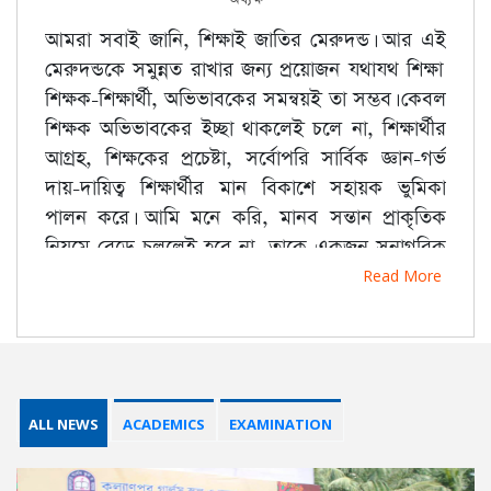
আমরা সবাই জানি, শিক্ষাই জাতির মেরুদন্ড। আর এই
মেরুদন্ডকে সমুন্নত রাখার জন্য প্রয়োজন যথাযথ শিক্ষা।
শিক্ষক-শিক্ষার্থী, অভিভাবকের সমন্বয়ই তা সম্ভব। কেবল
শিক্ষক অভিভাবকের ইচ্ছা থাকলেই চলে না, শিক্ষার্থীর
আগ্রহ, শিক্ষকের প্রচেষ্টা, সর্বোপরি সার্বিক জ্ঞান-গর্ভ
দায়-দায়িত্ব শিক্ষার্থীর মান বিকাশে সহায়ক ভুমিকা
পালন করে। আমি মনে করি, মানব সন্তান প্রাকৃতিক
নিয়মে বেড়ে চললেই হবে না, তাকে একজন সুনাগরিক
হয়ে রাষ্ট্রে বসবাস করতে হবে। আর এই সুনাগরিক হয়ে
Read More
গড়ে তোলার জন্য প্রয়োজন শিক্ষা। আর শিক্ষার
প্রাতিষ্ঠানিক রূপরেখা ও কাঠামো গঠনের দায়-দায়িত্ব
প্রথমে বহন করে বিদ্যালয়। এই রূপরেখা বাস্তবায়ন করা
এবং শিক্ষকদের ধ্যান-ধারণা বাধাগ্রস্থ হয় যদি সম্মানিত
অভিভাবকগণ অতিমাত্রায় তাদের সন্তান/পোষ্যদের প্রতি
ALL NEWS
ACADEMICS
EXAMINATION
স্নেহ পরায়ণ হয়ে পড়েন। তখন দুর্বল/পিছিয়ে পড়া
শিক্ষার্থীদের গড়ে তোলা কিংবা শাসন করা শিক্ষক/