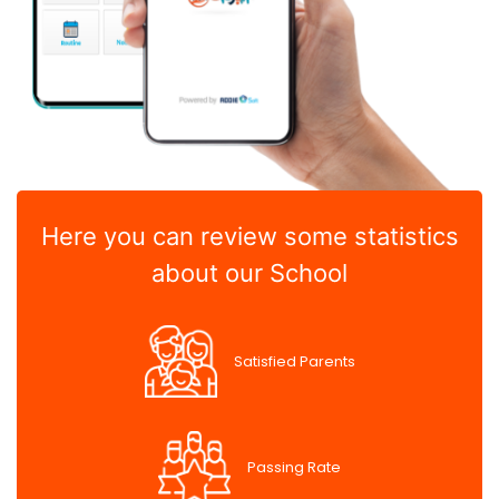
Here you can review some statistics
about our School
Satisfied Parents
Passing Rate