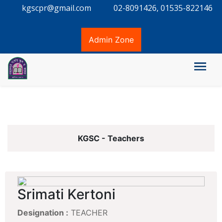
kgscpr@gmail.com
02-8091426, 01535-822146
Admin Zone
KGSC - Teachers
Srimati Kertoni
Designation :
TEACHER